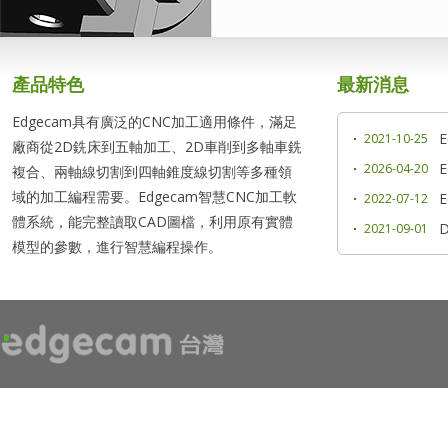
產品特色
最新消息
Edgecam具有廣泛的CNC加工適用條件，滿足
2021-10-25
廠商從2D銑床到五軸加工、2D車削到多軸車銑
2026-04-20
複合、兩軸線切割到四軸錐度線切割等多種領
域的加工編程需要。Edgecam智慧CNC加工軟
2022-07-12
體系統，能完整讀取CAD圖檔，利用原有實體
2021-09-01
模型的參數，進行智慧編程操作。